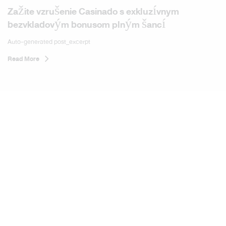
Zažite vzrušenie Casinado s exkluzívnym
bezvkladovým bonusom plným šancí
Auto-generated post_excerpt
Read More