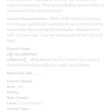
Indian Sandalwood)’ ที่จะพาคุณหวนคืนสู่วันวานแห่งการเดินทาง
อันน่าหลงไหลไปกับการเดินทางของเรา
ให้กลิ่น สดชื่น หอมหวาน และอบอุ่น
Scents Characteristics :
จากกลิ่นของมวลดอกไม้อย่างดอกซ่อนกลิ่น และมะลิจากประเทศจีน
และดอกโบตั๋น เจือความอบอุ่นที่ปลายกลิ่นด้วย กลิ่นดินโคลนจาก
แม่น้ำ (Chinese River Clay) และกลิ่นหอมนุ่มลึกอย่างยางไม้ และไม้
จันทร์
Scents Ideas :
กลิ่น และผลิตภัณฑ์ :
กลิ่นดินโคลนจากแม่น้ำ (Chinese River Clay) มี
เกร็ดความรู้ :
ลักษณะพิเศษที่จะให้ความรู้สึกเย็นๆ สดชื่น อย่างน่าค้นหา
Blend will with…. :
Scents Details :
MT
Note :
Family :
Sub- Family :
Comfortable
Level :
Scents Type :