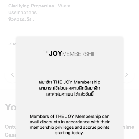
Warm
Clarifying Properties :
–
บรรเทาอาการ :
–
ข้อควรระวัง :
Share story
You might also like
Ontdek de Spannende Wereld van Casinado Online
Casino Vol Ongeëvenaarde Winsten