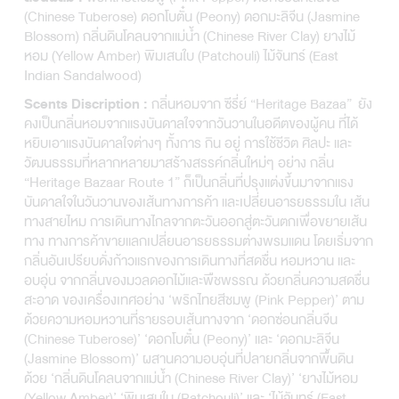
(Chinese Tuberose) ดอกโบตั๋น (Peony) ดอกมะลิจีน (Jasmine
Blossom) กลิ่นดินโคลนจากแม่น้ำ (Chinese River Clay) ยางไม้
หอม (Yellow Amber) พิมเสนใบ (Patchouli) ไม้จันทร์ (East
Indian Sandalwood)
กลิ่นหอมจาก ซีรี่ย์ “Heritage Bazaa” ยัง
Scents Discription :
คงเป็นกลิ่นหอมจากแรงบันดาลใจจากวันวานในอดีตของผู้คน ที่ได้
หยิบเอาแรงบันดาลใจต่างๆ ทั้งการ กิน อยู่ การใช้ชีวิต ศิลปะ และ
วัฒนธรรมที่หลากหลายมาสร้างสรรค์กลิ่นใหม่ๆ อย่าง กลิ่น
“Heritage Bazaar Route 1” ก็เป็นกลิ่นที่ปรุงแต่งขึ้นมาจากแรง
บันดาลใจในวันวานของเส้นทางการค้า และเปลี่ยนอารยธรรมใน เส้น
ทางสายไหม การเดินทางไกลจากตะวันออกสู่ตะวันตกเพื่อขยายเส้น
ทาง ทางการค้าขายแลกเปลี่ยนอารยธรรมต่างพรมแดน โดยเริ่มจาก
กลิ่นอันเปรียบดั่งก้าวแรกของการเดินทางที่สดชื่น หอมหวาน และ
อบอุ่น จากกลิ่นของมวลดอกไม้และพืชพรรณ ด้วยกลิ่นความสดชื่น
สะอาด ของเครื่องเทศอย่าง ‘พริกไทยสีชมพู (Pink Pepper)’ ตาม
ด้วยความหอมหวานที่รายรอบเส้นทางจาก ‘ดอกซ่อนกลิ่นจีน
(Chinese Tuberose)’ ‘ดอกโบตั๋น (Peony)’ และ ‘ดอกมะลิจีน
(Jasmine Blossom)’ ผสานความอบอุ่นที่ปลายกลิ่นจากพื้นดิน
ด้วย ‘กลิ่นดินโคลนจากแม่น้ำ (Chinese River Clay)’ ‘ยางไม้หอม
(Yellow Amber)’ ‘พิมเสนใบ (Patchouli)’ และ ‘ไม้จันทร์ (East