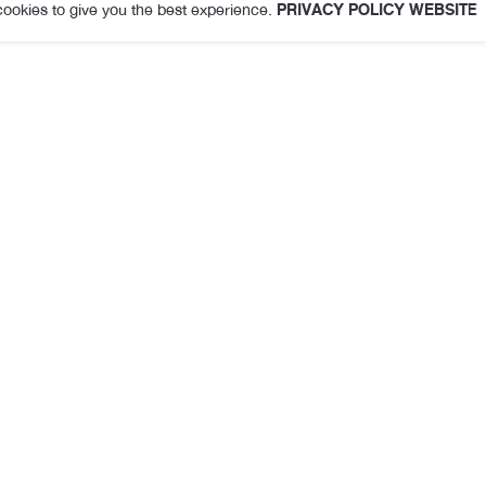
ookies to give you the best experience.
PRIVACY POLICY WEBSITE
Description
Additional information
เช่น ตู้เสื้อผ้า ลิ้นชัก กระเป๋าเดินทาง หรือรถยนต์
รใช้งานสั้นลง
ลของน้ำมันหอม ให้กลับมาใช้งานได้อีกครั้ง
วียน และต้องระวังการวางหรือแขวนแนบติดกับวัสดุที่สามารถถูกน้ำมันเข้มข้
ยของน้ำมันหอมเข้มข้น