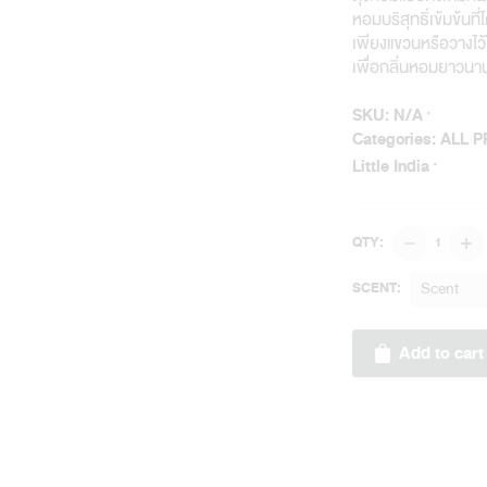
หอมบริสุทธิ์เข้มข้นท
เพียงแขวนหรือวางไว้ใน
เพื่อกลิ่นหอมยาวนา
SKU:
N/A
Categories:
ALL 
Little India
Little
QTY:
India
Perfume
Scent
SCENT:
Sachet
quantity
Add to cart