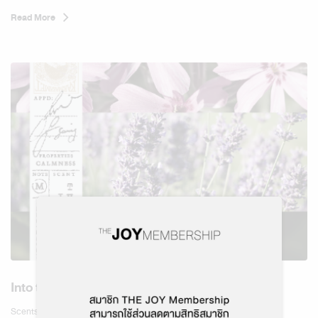
Sub- Family : Sensual Floral
Read More
Level : Comfortable
Scents Type :
Into the Night
Scents Details :