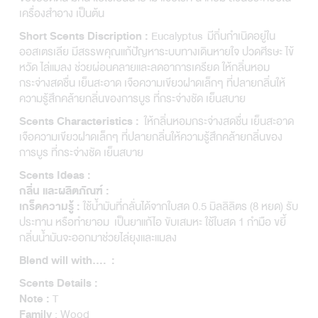
เครื่องสำอาง เป็นต้น
Eucalyptus มีถิ่นกำเนิดอยู่ใน
Short Scents Discription :
ออสเตรเลีย มีสรรพคุณแก้ปัญหาระบบทางเดินหายใจ ปวดศีรษะ ไข้
หวัด ไล่แมลง ช่วยผ่อนคลายและลดอาการเครียด ให้กลิ่นหอม
กระจ่างสดชื่น เย็นสะอาด เจือความเขียวฝาดเล็กๆ ที่ปลายกลิ่นให้
ความรู้สึกคล้ายกลิ่นของการบูร ที่กระจ่างชัด เย็นสบาย
ให้กลิ่นหอมกระจ่างสดชื่น เย็นสะอาด
Scents Characteristics :
เจือความเขียวฝาดเล็กๆ ที่ปลายกลิ่นให้ความรู้สึกคล้ายกลิ่นของ
การบูร ที่กระจ่างชัด เย็นสบาย
Scents Ideas :
กลิ่น และผลิตภัณฑ์ :
ใช้น้ำมันที่กลั่นได้จากใบสด 0.5 มิลลิลิตร (8 หยด) รับ
เกร็ดความรู้ :
ประทาน หรือทำยาอม เป็นยาแก้ไอ ขับเสมหะ ใช้ใบสด 1 กำมือ ขยี้
กลิ่นน้ำมันจะออกมาช่วยไล่ยุงและแมลง
Blend will with…. :
Scents Details :
T
Note :
: Wood
Family