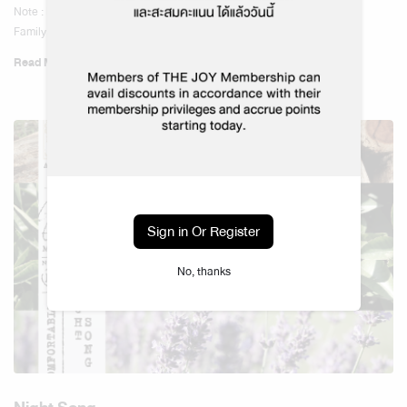
Note : M
Family : Flower – Blended
Sub- Family : Sensual Floral
Read More
Level : Comfortable
Scents Type :
Sign in Or Register
No, thanks