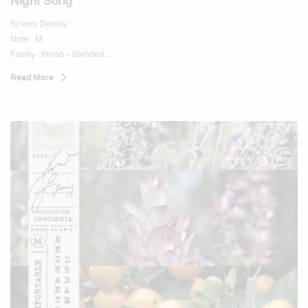
Night Song
Scents Details :
Note : M
Family : Wood – Blended
Sub- Family : Soft Wood
Read More
Level : Comfortable
Scents Type :