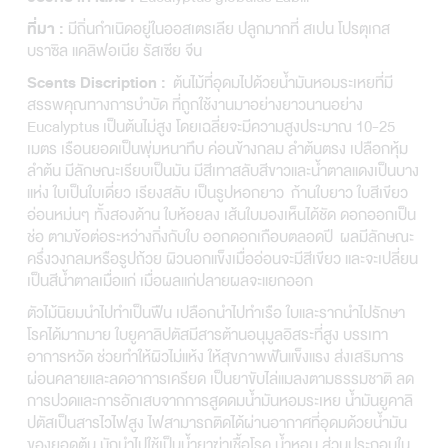
มีถิ่นกำเนิดอยู่ในออสเตรเลีย ปลูกมากที่ สเปน โปรตุเกส
ที่มา :
บราซิล แคลิฟอเนีย รัสเซีย จีน
ต้นไม้ที่อุดมไปด้วยน้ำมันหอมระเหยที่มี
Scents Discription :
สรรพคุณทางการบำบัด ที่ถูกใช้งานมาอย่างยาวนานอย่าง
Eucalyptus เป็นต้นไม่สูง โดยเฉลี่ยจะมีความสูงประมาณ 10-25
เมตร เรือนยอดเป็นพุ่มหนาทึบ ค่อนข้างกลม ลำต้นตรง เปลือกหุ้ม
ลำต้น มีลักษณะเรียบเป็นมัน มีสีเทาสลับสีขาวและน้ำตาลแดงเป็นบาง
แห่ง ใบเป็นใบเดี่ยว เรียงสลับ เป็นรูปหอกยาว ก้านใบยาว ใบสีเขียว
อ่อนหม่นๆ ทั้งสองด้าน ใบห้อยลง เส้นใบมองเห็นได้ชัด ดอกออกเป็น
ช่อ ตามข้อต่อระหว่างกิ่งกับใบ ออกดอกเกือบตลอดปี ผลมีลักษณะ
ครึ่งวงกลมหรือรูปถ้วย ผิวนอกแข็งเมื่ออ่อนจะมีสีเขียว และจะเปลี่ยน
เป็นสีน้ำตาลเมื่อแก่ เมื่อผลแก่ปลายผลจะแยกออก
ตัวไม้นิยมนำไปทำเป็นฟืน เปลือกนำไปทำเรือ ใบและรากนำไปรักษา
โรคได้มากมาย ใบยูคาลิปตัสมีสารต้านอนุมูลอิสระที่สูง บรรเทา
อาการหวัด ช่วยทำให้ผิวไม่แห้ง ให้สุขภาพฟันแข็งแรง ส่งเสริมการ
ผ่อนคลายและลดอาการเครียด เป็นยาขับไล่แมลงตามธรรมชาติ ลด
การปวดและการอักเสบจากการสูดดมน้ำมันหอมระเหย น้ำมันยูคาลิ
ปตัสเป็นสารไวไฟสูง ไฟสามารถติดได้ผ่านอากาศที่อุดมด้วยน้ำมัน
ของยอดต้น มักนำไปใช้เป็นน้ำยาฆ่าเชื้อโรค น้ำหอม ส่วนประกอบใน