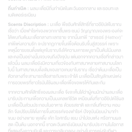
ผลมะเดื่อมีถิ่นกำเนิดในตะวันออกกลาง และรอบทะเล
ถิ่นกำเนิด :
เมดิเตอร์เรเนียน
มะเดื่อ พืชอันศักดิ์สิทธิ์ที่ชาวอียิปต์โบราณ
Scents Discription :
เชื่อว่า เมื่อฟาโรห์ของพวกเขาสิ้นพระชนม์ วิญญาณของพระองค์จะ
ได้พบกับต้นมะเดื่อกลางทะเลทราย จากนั้นเทพี “ฮาเธอร์ (Hathor)”
เทพีแห่งความรัก จะปรากฏกายขึ้นเพื่อต้อนรับขึ้นสู่สวรรค์ เพราะ
เหตุนี้อารยชนตั้งแต่ยุคโบราณจึงให้ความเคารพบูชาเป็นต้นไม้มงคล
และคงเป็นอย่างนั้นจวบจนถึงปัจจุบัน แต่นอกจากความเชื่อที่กล่าวมา
แล้วนั้น ผลมะเดื่อยังมีความเกี่ยวข้องกับศาสนาหลายศาสนาบนโลก
ใบนี้ ในศาสนาแบบดั้งเดิมของชาวเคนยาโบราณ เชื่อว่าต้นมะเดื่อเป็น
ตัวกลางที่จะสามารถสื่อสารกับพระเจ้าได้ มะเดื่อเป็นสัญลักษณ์แห่ง
การอวยพรที่ชาวโรมันใช้ผลมะเดื่อเพื่อขอพรให้กันและกัน
จากความศักดิ์สิทธิ์ของผลมะเดื่อ จึงจะเห็นได้ว่าผู้คนมักนำผลมะเดื่อ
มารับประทานเพื่อความเป็นมงคลแก่ชีวิต เหมือนดั่งที่ชาวอียิปต์ใช้ผล
มะเดื่อเป็นส่วนประกอบในอาหาร ด้วยรสชาติ และกลิ่นที่หวาน หอม
ลึก จึงเปรียบได้ดั่งการขึ้นสวรรค์ของฟาโรห์ ปัจจุบันนิยมนำมาทำ
ขนม อย่างพาย พุดดิ้ง เค้ก ไอศกรีม แยม นำไปอบแห้ง หรือทานผล
สด เป็นต้น นอกจากนี้ ชาวตะวันตกยังนิยมนำมารับประทานในโอกาส
ที่แสดงถึงความยินดี และการเฉลิมฉลอง อย่างในการแข่งขันกีฬา