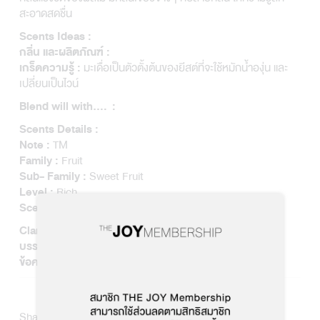
สะอาดสดชื่น
Scents Ideas :
กลิ่น และผลิตภัณฑ์ :
มะเดื่อเป็นตัวตั้งต้นของยีสต์ที่จะใช้หมักน้ำองุ่น และ
เกร็ดความรู้ :
เปลี่ยนเป็นไวน์
Blend will with…. :
Scents Details :
TM
Note :
Fruit
Family :
Sweet Fruit
Sub- Family :
Rich
Level :
Sweet / Rich / Green
Scents Type :
Joyful
Clarifying Properties :
สร้างสมดุลให้กรดในร่างกาย ชะลอความชรา
บรรเทาอาการ :
–
ข้อควรระวัง :
Share story